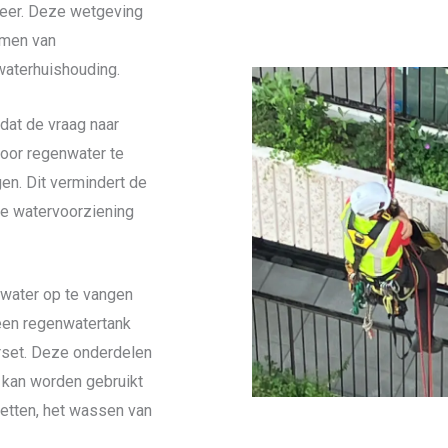
eer. Deze wetgeving
omen van
waterhuishouding.
dat de vraag naar
Door regenwater te
en. Dit vermindert de
me watervoorziening
water op te vangen
 een regenwatertank
erset. Deze onderdelen
t kan worden gebruikt
letten, het wassen van