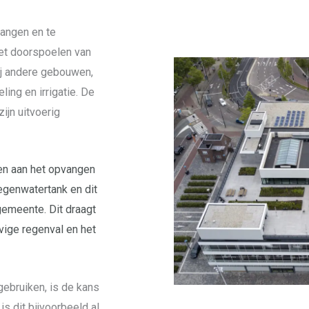
vangen en te
et doorspoelen van
Bij andere gebouwen,
ing en irrigatie. De
ijn uitvoerig
en aan het opvangen
egenwatertank en dit
gemeente. Dit draagt
vige regenval en het
gebruiken, is de kans
is dit bijvoorbeeld al