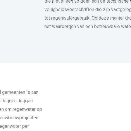
die niet alleen voldoen aan de technische
veiligheidsvoorschriften die zijn vastgele
tot regenwatergebruik. Op deze manier dr
het waarborgen van een betrouwbare wate
l gemeenten is aan
te leggen, leggen
ren om regenwater op
 nieuwbouwprojecten
 regenwater per