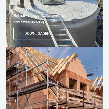
Whitepaper
Het nut van regenwatertanks voor
hemelwaterberging
DOWNLOADEN