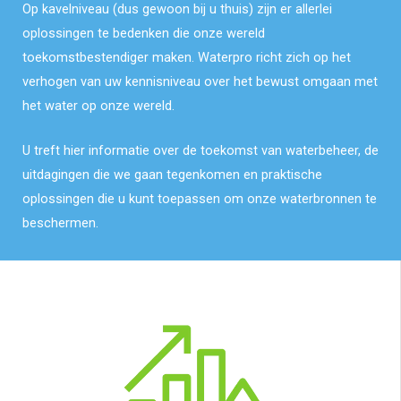
Op kavelniveau (dus gewoon bij u thuis) zijn er allerlei
oplossingen te bedenken die onze wereld
toekomstbestendiger maken. Waterpro richt zich op het
verhogen van uw kennisniveau over het bewust omgaan met
het water op onze wereld.
U treft hier informatie over de toekomst van waterbeheer, de
uitdagingen die we gaan tegenkomen en praktische
oplossingen die u kunt toepassen om onze waterbronnen te
beschermen.
THEMA'S