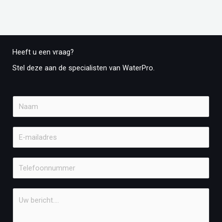
Heeft u een vraag?
Stel
deze
aan de specialisten van WaterPro.
N
a
a
E
m
-
*
m
T
a
e
i
l
B
l
e
e
a
f
r