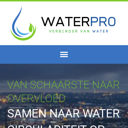
Ga
naar
de
inhoud
VAN SCHAARSTE NAAR
OVERVLOED
SAMEN NAAR WATER