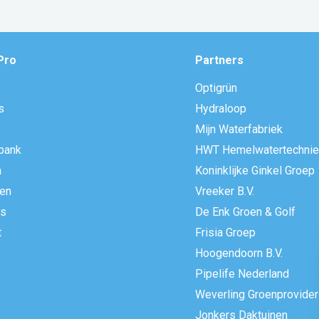
l
*
Pro
Partners
Optigrün
s
Hydraloop
Mijn Waterfabriek
bank
HWT Hemelwatertechnie
a
Koninklijke Ginkel Groep
ten
Vreeker B.V.
rs
De Enk Groen & Golf
t
Frisia Groep
Hoogendoorn B.V.
Pipelife Nederland
Weverling Groenprovide
Jonkers Daktuinen