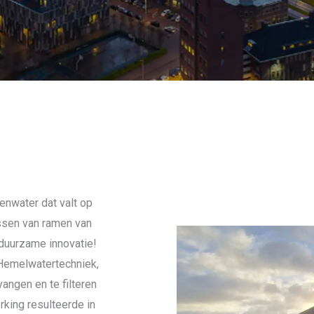
enwater dat valt op
ssen van ramen van
n duurzame innovatie!
 Hemelwatertechniek,
ngen en te filteren
king resulteerde in