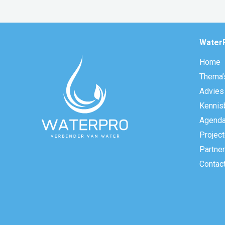
Water
Home
Thema’
Advies
Kennis
Agend
Projec
Partne
Contac