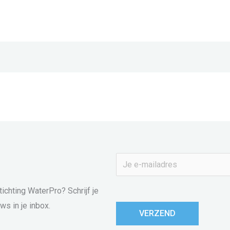
E
-
m
tichting WaterPro? Schrijf je
a
ws in je inbox.
VERZEND
i