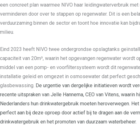
een concreet plan waarmee NIVO haar leidingwaterverbruik met 
verminderen door over te stappen op regenwater. Dit is een belan
verduurzaming binnen de sector en toont hoe innovatie kan bijd
milieu.
Eind 2023 heeft NIVO twee ondergrondse opslagtanks geïnstall
capaciteit van 20m³, waarin het opgevangen regenwater wordt 
middel van een pomp- en voorfiltersysteem wordt dit regenwat
installatie geleid en omgezet in osmosewater dat perfect geschi
glasbewassing.
De urgentie van dergelijke initiatieven wordt ve
recente uitspraken van Jelle Hannema, CEO van Vitens, waarin hi
Nederlanders hun drinkwatergebruik moeten heroverwegen. Het p
perfect aan bij deze oproep door actief bij te dragen aan de ver
drinkwatergebruik en het promoten van duurzaam waterbeheer.