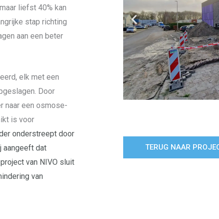
maar liefst 40% kan
grijke stap richting
ragen aan een beter
eerd, elk met een
opgeslagen. Door
er naar een osmose-
kt is voor
rder onderstreept door
TERUG NAAR PROJE
j aangeeft dat
roject van NIVO sluit
mindering van