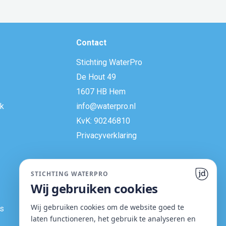
Contact
Stichting WaterPro
De Hout 49
1607 HB Hem
k
info@waterpro.nl
KvK: 90246810
Privacyverklaring​
STICHTING WATERPRO
Wij gebruiken cookies
Wij gebruiken cookies om de website goed te
rs
laten functioneren, het gebruik te analyseren en