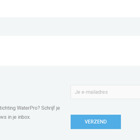
E
-
m
tichting WaterPro? Schrijf je
a
ws in je inbox.
VERZEND
i
l