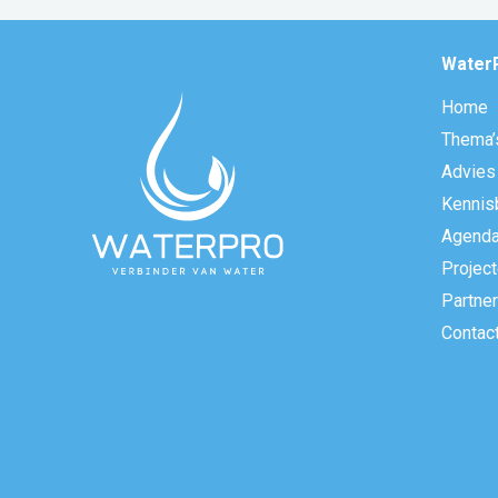
Water
Home
Thema’
Advies
Kennis
Agend
Projec
Partne
Contac