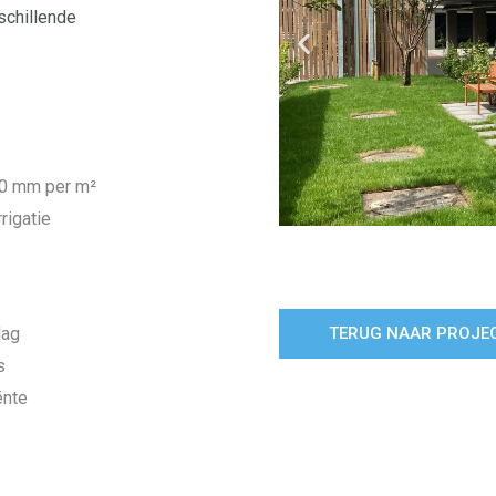
schillende
70 mm per m²
rigatie
lag
TERUG NAAR PROJE
s
ënte