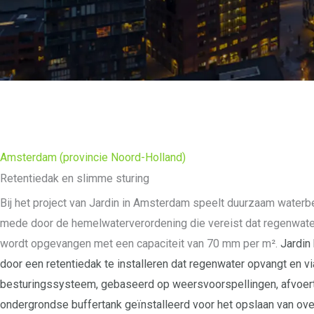
Amsterdam (provincie Noord-Holland)
Retentiedak en slimme sturing
Bij het project van Jardin in Amsterdam speelt duurzaam waterbe
mede door de hemelwaterverordening die vereist dat regenwater
wordt opgevangen met een capaciteit van 70 mm per m².
Jardin
door een retentiedak te installeren dat regenwater opvangt en vi
besturingssysteem, gebaseerd op weersvoorspellingen, afvoert.
ondergrondse buffertank geïnstalleerd voor het opslaan van overt