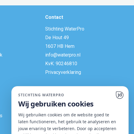
Contact
Stichting WaterPro
De Hout 49
1607 HB Hem
k
info@waterpro.nl
KvK: 90246810
Privacyverklaring​
STICHTING WATERPRO
Wij gebruiken cookies
Wij gebruiken cookies om de website goed te
rs
laten functioneren, het gebruik te analyseren en
jouw ervaring te verbeteren. Door op accepteren