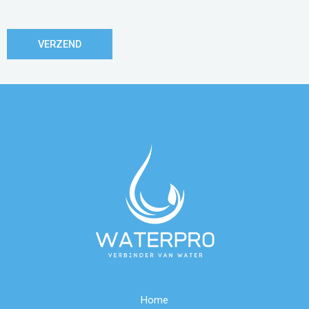
m
a
VERZEND
i
l
*
Home